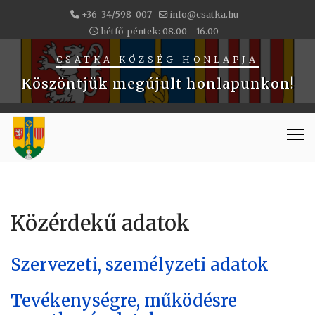
+36-34/598-007
info@csatka.hu
hétfő-péntek: 08.00 - 16.00
CSATKA KÖZSÉG HONLAPJA
Köszöntjük megújult honlapunkon!
Közérdekű adatok
Szervezeti, személyzeti adatok
Tevékenységre, működésre