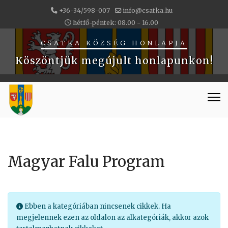
+36-34/598-007
info@csatka.hu
hétfő-péntek: 08.00 - 16.00
CSATKA KÖZSÉG HONLAPJA
Köszöntjük megújult honlapunkon!
Magyar Falu Program
Információ
Ebben a kategóriában nincsenek cikkek. Ha
megjelennek ezen az oldalon az alkategóriák, akkor azok